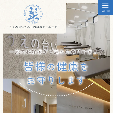
一般内科診療
から
痛みの専門治療
まで
皆様
健康
の
を
お守りします