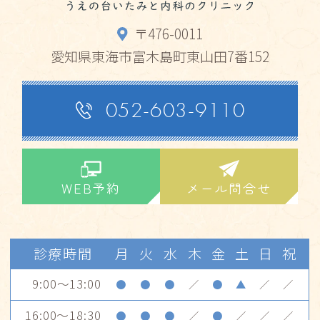
〒476-0011
愛知県東海市富木島町東山田7番152
052-603-9110
WEB予約
メール問合せ
診療時間
月
火
水
木
金
土
日
祝
9:00～13:00
●
●
●
／
●
▲
／
／
16:00～18:30
●
●
●
／
●
／
／
／