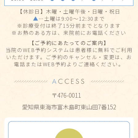
16:00～18:30
●
●
●
／
●
／
／
／
にご来院いただきますようお願いいたしま
【休診日】木曜・土曜午後・日曜・祝日
す。
▲
…土曜は9:00〜12:30まで
※診療受付は終了15分前までとなります
2026.04.30
※お熱のある方は、来院前にお電話ください
【5月診療時間一部変更のお知らせ】
【ご予約にあたってのご案内】
下記、診療時間が変更となっておりますのでご
当院のWEB予約システムは患者様に無料でご利用
いただけます。ご予約のキャンセル・変更は、お
注意ください。
電話またはWEB予約よりご連絡ください。
2025年5月29日（金） 午後診療のみ行います
A
CCESS
（16:00〜18:30）
〒476-0011
2026.04.30
愛知県東海市富木島町東山田7番152
【ゴールデンウィーク休診のお知らせ】
祝祭日に伴い、下記が休診となりますのでご
注意ください。