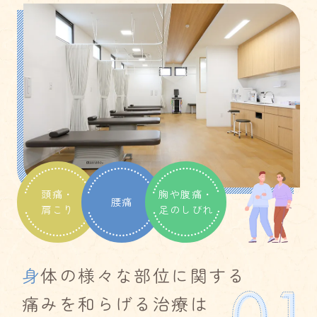
頭痛・
胸や腹痛・
腰痛
肩こり
足のしびれ
身
体の様々な部位に関する
痛みを和らげる治療は