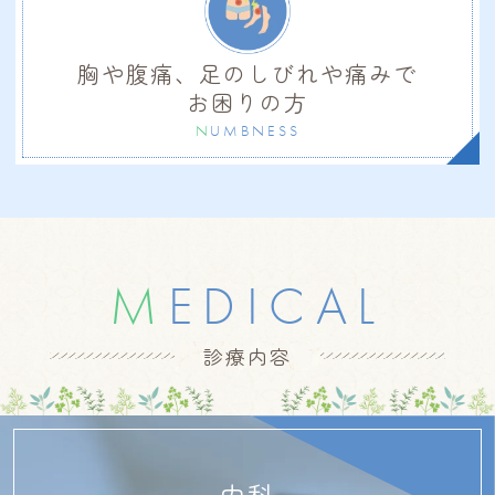
胸や腹痛、足のしびれや
痛みで
お困りの方
N
UMBNESS
M
EDICAL
診療内容