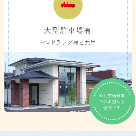
休診日：2026年4月29日（水）〜30日（木）、
5月3日（日）〜7日（木）
※5月1日、2日については通常通り診療を行い
大型駐車場有
ます。
※Vドラッグ様と共用
2026.03.21
【4月診療時間一部変更のお知らせ】
スタッフ研修等のため、診療時間が変更とな
っておりますのでご注意ください。
公共交通機関
2025年4月8日（水） 午後診療のみ行います
でのお越しも
便利です
（16:00〜18:30）