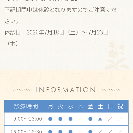
下記期間中は休診となりますのでご注意くだ
さい。
休診日：2026年7月18日（土）～ 7月23日
（木）
2026.05.25
【健康診断（特定健診や企業健診など）と保
険診療についてのお知らせ】
保険診療の規定により、混合診療や費用重複
I
NFORMATION
請求を避けるために健康診断と保険診療は同
診療時間
月
火
水
木
金
土
日
祝
日に実施いたしません。
9:00～13:00
●
●
●
／
●
▲
／
／
健康診断を希望される方は、保険診療と別日